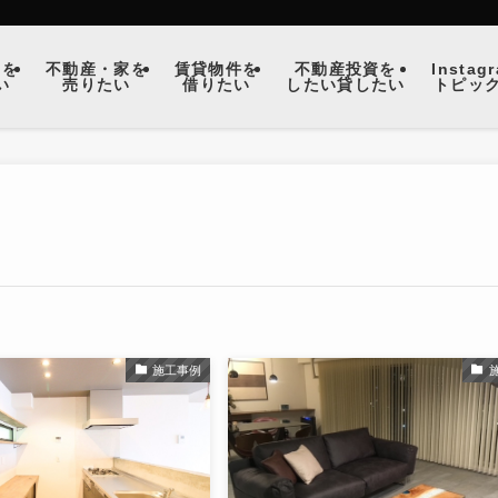
宅を
不動産・家を
賃貸物件を
不動産投資を
Instag
い
売りたい
借りたい
したい貸したい
トピッ
施工事例