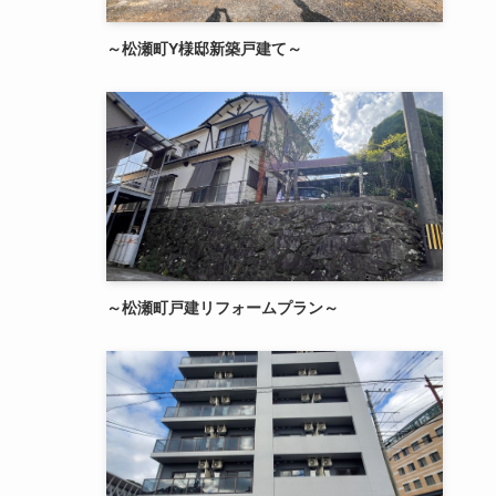
～松瀬町Y様邸新築戸建て～
～松瀬町戸建リフォームプラン～