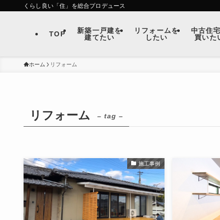
くらし良い「住」を総合プロデュース
新築一戸建を
リフォームを
中古住
TOP
建てたい
したい
買いた
ホーム
リフォーム
リフォーム
– tag –
施工事例